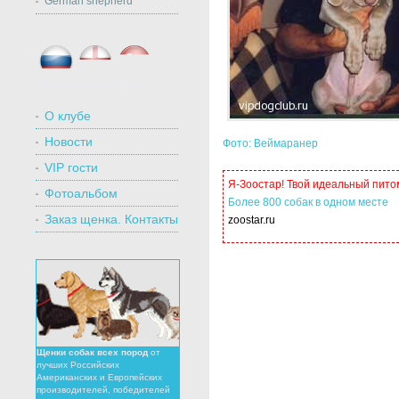
German shepherd
Россия
Англия
Турция
О клубе
Новости
Фото: Веймаранер
VIP гости
Я-Зоостар! Твой идеальный пито
Фотоальбом
Более 800 собак в одном месте
Заказ щенка. Контакты
zoostar.ru
Щенки собак всех пород
от
лучших Российских
Американских и Европейских
производителей, победителей