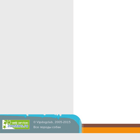
©
Vipdogclub
, 2005-2015
Все породы собак