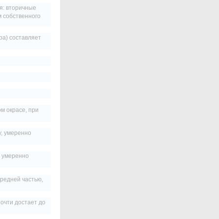
я: вторичные
м собственного
ра) составляет
м окрасе, при
у, умеренно
, умеренно
ередней частью,
почти достает до