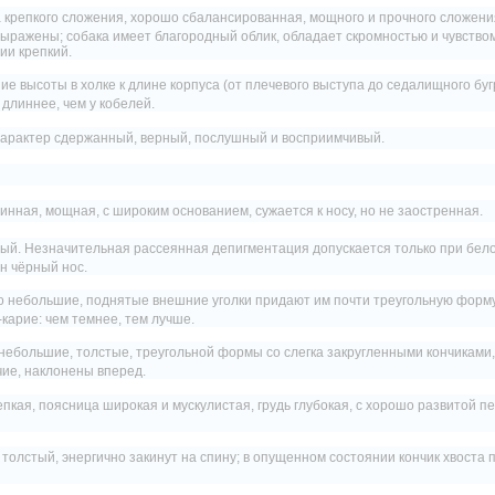
 крепкого сложения, хорошо сбалансированная, мощного и прочного сложени
ыражены; собака имеет благородный облик, обладает скромностью и чувство
ии крепкий.
 высоты в холке к длине корпуса (от плечевого выступа до седалищного буг
с длиннее, чем у кобелей.
Характер сдержанный, верный, послушный и восприимчивый.
нная, мощная, с широким основанием, сужается к носу, но не заостренная.
ный. Незначительная рассеянная депигментация допускается только при бело
н чёрный нос.
о небольшие, поднятые внешние уголки придают им почти треугольную форм
карие: чем темнее, тем лучше.
небольшие, толстые, треугольной формы со слегка закругленными кончиками
чие, наклонены вперед.
епкая, поясница широкая и мускулистая, грудь глубокая, с хорошо развитой п
 толстый, энергично закинут на спину; в опущенном состоянии кончик хвоста 