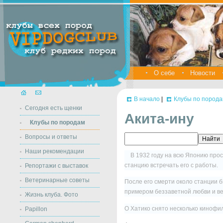
О себе
Новости
В начало
|
Клубы по пород
Сегодня есть щенки
Акита-ину
Клубы по породам
Вопросы и ответы
Наши рекомендации
В 1932 году на всю Японию про
станцию встречать его с работы.
Репортажи с выставок
Ветеринарные советы
После его смерти около станции 
примером беззаветной любви и ве
Жизнь клуба. Фото
О Хатико снято несколько кинофил
Papillon