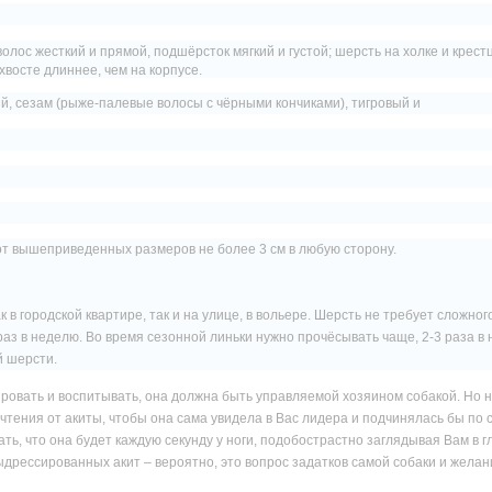
олос жесткий и прямой, подшёрсток мягкий и густой; шерсть на холке и крест
хвосте длиннее, чем на корпусе.
й, сезам (рыже-палевые волосы с чёрными кончиками), тигровый и
от вышеприведенных размеров не более 3 см в любую сторону.
 в городской квартире, так и на улице, в вольере. Шерсть не требует сложно
раз в неделю. Во время сезонной
линьки
нужно прочёсывать чаще, 2-3 раза в 
й шерсти.
ровать и воспитывать, она должна быть управляемой хозяином собакой. Но н
чтения от акиты, чтобы она сама увидела в Вас лидера и подчинялась бы по 
ать, что она будет каждую секунду у ноги, подобострастно заглядывая Вам в г
дрессированных акит – вероятно, это вопрос задатков самой собаки и желан