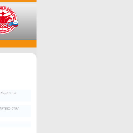
иходил на
Хатико стал