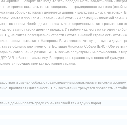
ими корнями.
Говорят, что когда-то этой породой могли владеть лишь импера
от тех времен осталась только специальная традиционная ринговка (ошейни
 кожаный обруч, к которому цепляется длинный шелковый шнур с кисточкой. 
авках. Акита в прошлом - незаменимый охотник и помощник японской семьи, 
он, в основном. Необходимо признать, что современные акиты разительно о
 качествами от своих древних предков. Из рабочих качеств на сегодня наибо
и. Ну, не считая повседневной страсти к охоте. В нашей стране есть охотники
ляют с помощью акиты. Наверняка Вам известно, что существует и другая, р
и, как её официально именуют в Большая Японская Собака (БЯС). Обе ветви
получили совершенно разное. БЯСы весьма популярны и многочисленны в мире
ДРУГАЯ собака, не акита ину. Возвращаясь к разговору о японской культуре: 
раняется государством как достояние страны.
адостная и смелая собака с уравновешенным характером и высоким уровнем 
нно, проявляет бдительность. При воспитании требуется проявлять настойч
ание доминировать среди собак как своей так и других пород.