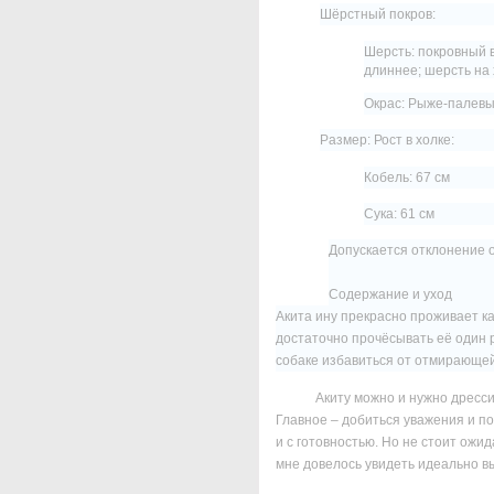
Шёрстный покров:
Шерсть: покровный в
длиннее; шерсть на 
Окрас: Рыже-палевы
Размер: Рост в холке:
Кобель: 67 см
Сука: 61 см
Допускается отклонение 
Содержание и уход
Акита ину прекрасно проживает как
достаточно прочёсывать её один 
собаке избавиться от отмирающе
Акиту можно и нужно дресси
Главное – добиться уважения и по
и с готовностью. Но не стоит ожид
мне довелось увидеть идеально вы