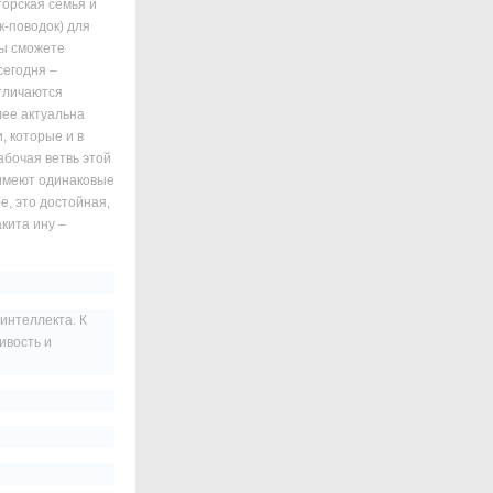
торская семья и
к-поводок) для
Вы сможете
сегодня –
тличаются
лее актуальна
, которые и в
абочая ветвь этой
 имеют одинаковые
, это достойная,
акита ину –
интеллекта. К
ивость и