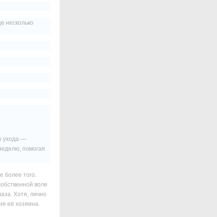
це несколько
го ухода —
неделю, помогая
е более того.
собственной воле
лаза. Хотя, лично
ия её хозяина.