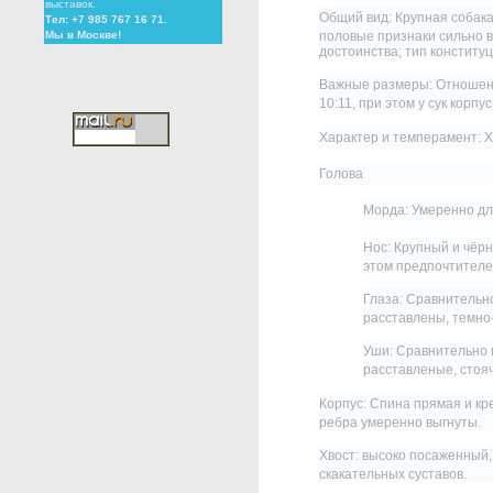
выставок.
Общий вид: Крупная собака
Тел: +7 985 767 16 71.
половые признаки сильно в
Мы в Москве!
достоинства; тип конституц
Важные размеры: Отношение
10:11, при этом у сук корпу
Характер и темперамент: 
Голова
Морда: Умеренно дли
Нос: Крупный и чёр
этом предпочтителе
Глаза: Сравнительн
расставлены, темно-
Уши: Сравнительно 
расставленые, стоя
Корпус: Спина прямая и кр
ребра умеренно выгнуты.
Хвост: высоко посаженный,
скакательных суставов.