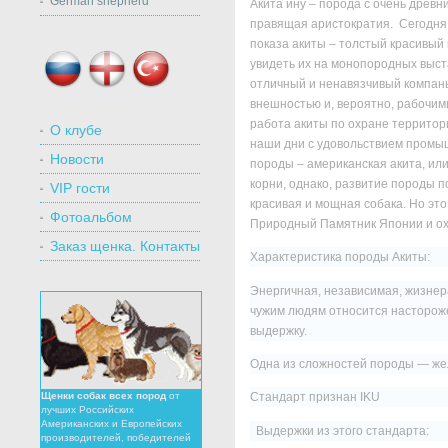
German shepherd
Акита ину – порода с очень древн
правящая аристократия. Сегодня 
показа акиты – толстый красивый
увидеть их на монопородных выст
отличный и ненавязчивый компань
Россия
Англия
Турция
внешностью и, вероятно, рабочими
работа акиты по охране территори
О клубе
наши дни с удовольствием промыш
Новости
породы – американская акита, ил
корни, однако, развитие породы 
VIP гости
красивая и мощная собака. Но это 
Фотоальбом
Природный Памятник Японии и ох
Заказ щенка. Контакты
Характеристика породы Акиты:
Энергичная, независимая, жизнер
чужим людям относится настороже
выдержку.
Одна из сложностей породы — жел
Щенки собак всех пород
от
Стандарт признан
IKU
лучших Российских
Американских и Европейских
Выдержки из этого стандарта:
производителей, победителей