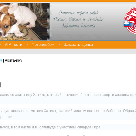
VIP гости
Фотоальбом
Заказать щенка
ам
| Акита-ину
славился акита-ину
Хатико
, который в течение 9 лет после смерти хозяина пр
был установлен памятник Хатико, ставший местом встреч влюблённых. Образ 
рности.
ьмов, в том числе и в Голливуде с участием
Ричарда Гира
.