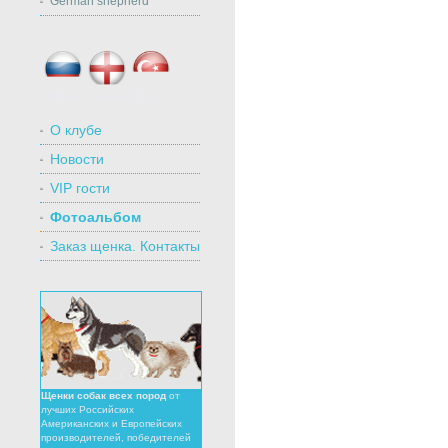
German shepherd
Россия
Англия
Турция
О клубе
Новости
VIP гости
Фотоальбом
Заказ щенка. Контакты
Щенки собак всех пород
от
лучших Российских
Американских и Европейских
производителей, победителей