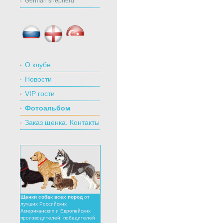
German shepherd
Россия
Англия
Турция
О клубе
Новости
VIP гости
Фотоальбом
Заказ щенка. Контакты
Щенки собак всех пород
от
лучших Российских
Американских и Европейских
производителей, победителей