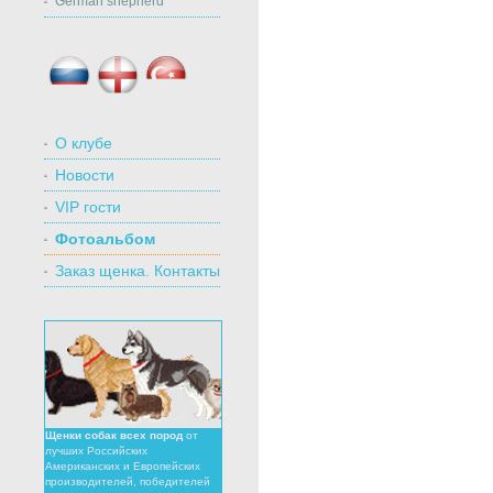
German shepherd
Россия
Англия
Турция
О клубе
Новости
VIP гости
Фотоальбом
Заказ щенка. Контакты
Щенки собак всех пород
от
лучших Российских
Американских и Европейских
производителей, победителей