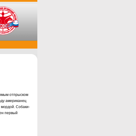
рямым отпрыском
году американец
 мордой. Собаки-
лен первый