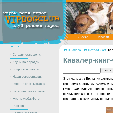
О себе
Новости
В начало
|
Фотоальбом
| Ка
Сегодня есть щенки
Кавалер-кинг
Клубы по породам
Вопросы и ответы
Наши рекомендации
Этот малыш из Британии активен,
кинг-чарлз-спаниеля, поэтому о 
Репортажи с выставок
Рузвел Элдридж учредил денежный
Ветеринарные советы
победители были взяты впоследст
Жизнь клуба. Фото
стандарт, а в 1945-м году порода
Papillon