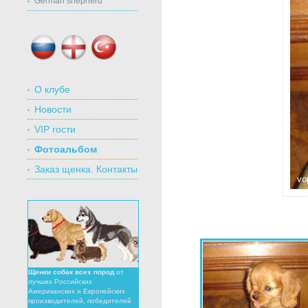
German shepherd
Россия
Англия
Турция
О клубе
Новости
VIP гости
Фотоальбом
Заказ щенка. Контакты
Щенки собак всех пород
от
лучших Российских
Американских и Европейских
производителей, победителей