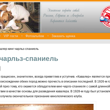
VIP гости
Фотоальбом
Заказать щенка
валер-кинг-чарльз-спаниель
-чарльз-спаниель
 грациозен, значителен, всегда приветлив и уступчив. «Кавалер» является п
происхождении обеих пород можно прочесть в описании последней. В 1926-м 
 приз тому, кто окажется обладателем кинг-чарлз-спаниеля с самой длинной
вии в качестве основы для разведения кавалера. В 1928-м году был установ
 получила окончательное признание кинологического клуба.